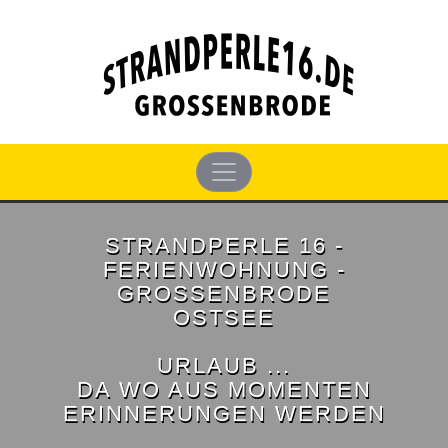
STRANDPERLE 16 -
FERIENWOHNUNG -
GROSSENBRODE
OSTSEE
URLAUB ...
DA WO AUS MOMENTEN
ERINNERUNGEN WERDEN